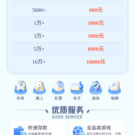
背景、新秀表现、对球队的影响以及未来展望。通过
这些分析，我们能够更全面地理解哈珀如何紧追马
努，而马努作为传奇球员又为何能够稳居第一的位
置。
1、马刺队的新秀历史
马刺队自成立以来，一直是NBA中一支极具竞争力的
球队。他们不仅赢得了多个总冠军，还培养出了一批
优秀的新秀。在这些新秀当中，有些人迅速在季后赛
中崭露头角，为球队做出了巨大贡献。例如，1999
年，年轻的吉诺比利便在他的首个季后赛中大放异
彩，帮助球队夺冠。这种新秀现象在之后的年份中不
断重演。
随着时间推移，越来越多的新秀加入了马刺队，他们