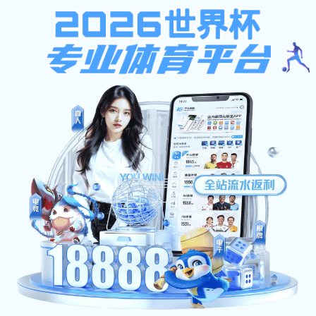
立即注册
彩神
官网 · 权威体育数
据平台
彩神 OFFICIAL WEBSITE
自2022年创立以来，
彩神
致力于为用户提供包括
NBA、英超、欧洲杯、LPL在内的热门赛事直播与数据
服务，广受用户信赖。
立即下载彩神APP