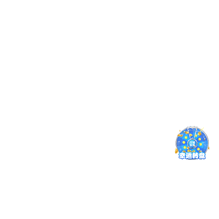
望借助他的速度和技术来增强进攻威胁，同时也能为
年轻球员提供更多学习机会，以达到更长远的发展目
标。
与此同时，热刺同样面临着前锋位置上的挑战。在凯
恩未来去向未卜的情况下，引入一位像拉什福德这样
的攻击手，将有助于他们保持竞争力。热刺希望通过
增加阵容深度来实现更高目标，因此对拉什福德情有
独钟也是情理之中。
维拉虽然不是传统强队，但他们积极引援以追求更高
排名。在过去几个赛季中，他们已经显示出向上发展
的趋势。而签下像ラッシュフォード这样的球员，可
以进一步提升他们整体实力，让他们在争取欧战资格
时占据优势。因此，三支球队之间关于这位前锋展开