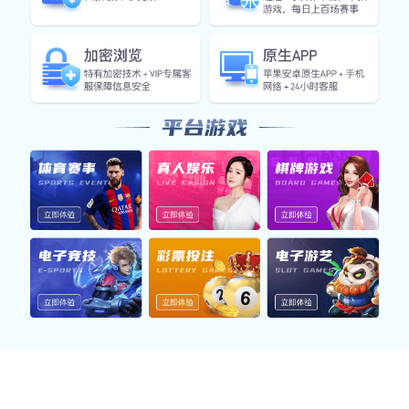
总决赛启示其他球队如何调整阵容追梦强调提升高度力
量与速度
2026-08-01
24 次浏览