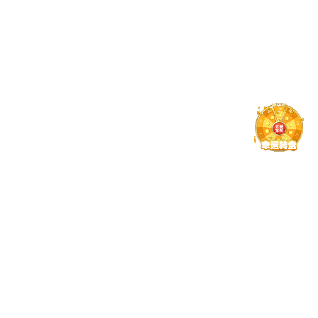
2026-07-16
48 次浏览
热火内线双星字母与阿德巴约联手外线急需福克斯助力
2026-07-15
54 次浏览