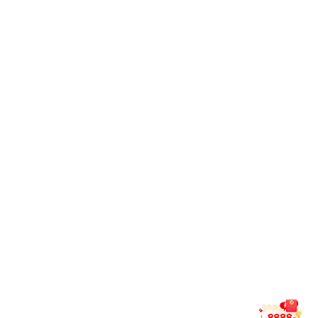
我们的品牌使命
作为综合性的彩神平台，我们始终以科技驱动、服务导向为
核心，力求打造一个安全、稳定、可信赖的体育数据与直播
生态。