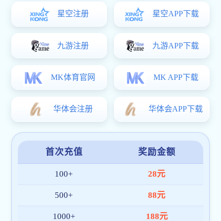
彩神公司简介
彩神
是一家面向全球市场的综合体育赛事直播与数据服务平
台，专注于为体育迷打造高品质的数字化观赛体验。我们整
合
高清赛事直播、数据分析、多终端同步
等核心功能，为用
户提供一站式的彩神官网-专业彩票资讯平台服务。
平台通过多项国际安全认证，系统架构稳定高效，全面适配
APP、PC 和移动网页端。在东南亚、中东、欧洲等区域建立
了本地化技术与客服团队，确保每位用户都能获得便捷、可
靠的服务体验。
截至目前，彩神 已拥有超
100 万+
注册用户，服务网络覆盖
十余国家与地区，日均访问量持续增长，深受广大体育爱好
者喜爱。
我们将继续秉持“
技术创新、用户至上、安全高效
”的理念，