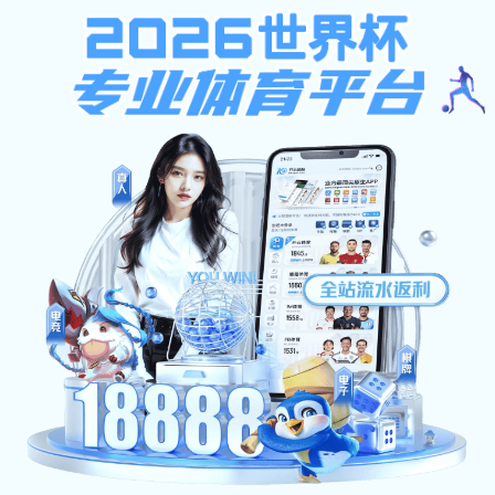
立即注册
彩神
官网 · 权威体育数
据平台
彩神 OFFICIAL WEBSITE
自2022年创立以来，
彩神
致力于为用户提供包括
NBA、英超、欧洲杯、LPL在内的热门赛事直播与数据
服务，广受用户信赖。
立即下载彩神APP