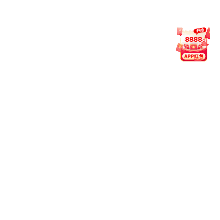
同时，在全球市场扩展方面，通过电子商务平台进行
商品销售，使得他们能够突破地域限制，将产品推向
世界各地。这种数字化战略正在逐渐改变传统体育消
费模式，让更多人享受到来自于这个传奇俱乐部所提
供的一切。
4、社会责任与品牌形象
现代企业越来越重视社会责任，而作为世界知名体育
机构之一，皇家马德里也积极履行自己的社会使命。
他们通过设立慈善基金会支持儿童教育、医疗救助等
公益项目，不仅为社会贡献了一份力量，也进一步巩
固了自身良好的公众形象。这种积极参与社会责任感
建设，无疑也有助于增强消费者对其品牌认同感，从
而推动经济效益提升。