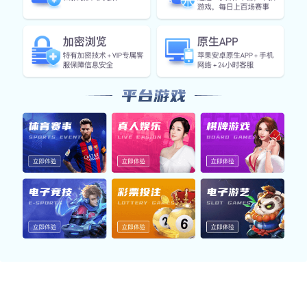
也使得俱乐部获得可观的销售收益。此外，通过线上
线下渠道结合，皇马也在不断拓展其商品销售网络，
实现了更大范围内的市场覆盖。
最后，利用社交媒体平台进行营销，也是皇马商业模
式的一部分。通过与全球数以百万计粉丝互动，他们
能够有效提升品牌曝光度，并促进相关产品销量。这
种策略不仅增强了俱乐部与球迷之间的联系，也为未
来的发展奠定了坚实基础。
2、团队表现与经济收益
球队在比赛中的优异表现直接影响到收入水平。在过
去几个赛季中，皇马屡次夺得西甲联赛及欧洲冠军联
赛等重要荣誉，这些成就极大提升了他们在国际上的
知名度，从而吸引更多商业合作机会。此外，高水平