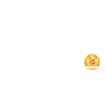
竞技状态还能吸引更多观众前来观看比赛，提高门票
销售额。
同时，在欧冠等重大赛事中取得佳绩，使得球队能够
参与更高金额的电视转播合同。这些转播权费用是现
代足球俱乐部收入的重要组成部分，而每一次胜利都
意味着更高额的奖金和更深入的媒体报道，为俱乐部
创造了可持续发展的动力。
此外，一场精彩比赛所带来的现场氛围也刺激了周边
商品消费，比如食品饮料、纪念品等，这些都成为额
外收益来源。总之，皇马团队表现与经济收益紧密相
连，相辅相成，共同推动着俱乐部的发展进程。
3、数字化转型的重要性