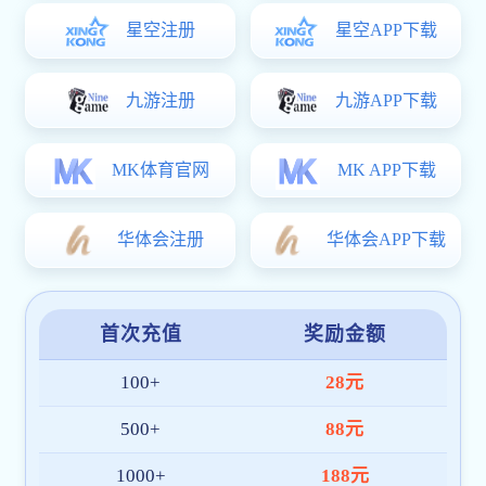
首页
/
体育焦点
/ 正文
2026-07-07 05:40
63 次阅读
闽超联赛厦门队强势领跑狂轰十六球零失
球南平队全败垫底无进球
在刚刚结束的闽超联赛中，厦门队展现出强大的竞技
状态，凭借出色的进攻和坚固的防守，以16个进球、
零失球的傲人战绩高居积分榜首位。他们不仅在比赛
中频频取得胜利，还让对手南平队陷入全败的窘境，
南平队至今未能攻破任何球队的大门。本文将从厦门
队的卓越表现、南平队的困境、两支球队之间的较量