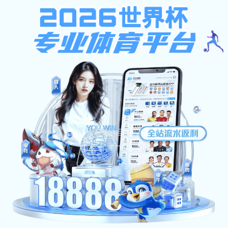
立即注册
彩神
官网 · 权威体育数
据平台
彩神 OFFICIAL WEBSITE
自2022年创立以来，
彩神
致力于为用户提供包括
NBA、英超、欧洲杯、LPL在内的热门赛事直播与数据
服务，广受用户信赖。
立即下载彩神APP