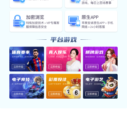
很难有实质性威胁，这为球队赢得了更多主动权。
教练团队对于战术安排也起到了至关重要的作用，他
们根据每场比赛对手特点灵活调整阵型，让球队始终
保持最佳状态。这种全方位优异表现，使得厦门队成
为当前联赛中最具竞争力的一支球队，让所有对手感
受到了巨大的压力。
2、南平队的困境
与厦门队形成鲜明对比的是南平队，他们在本赛季遭
遇了一波连败。至今为止，他们不仅未能赢得一场比
赛，而且还未能打入一个进球。这一系列不佳表现让
他们深陷降级危机，士气低落成为影响球队发展的主
要因素。